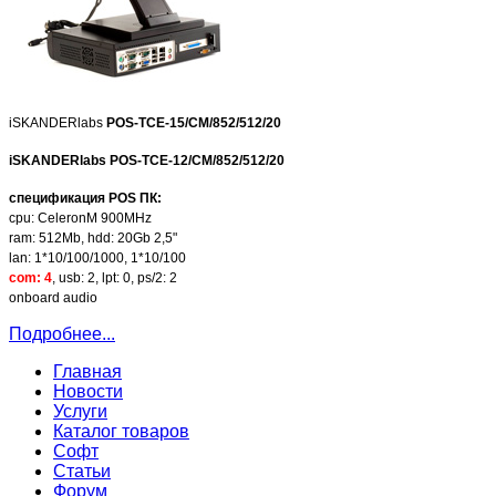
iSKANDERlabs
POS-TCE-15/CM/852/512/20
iSKANDERlabs
POS-TCE-12/CM/852/512/20
спецификация POS ПК:
cpu: CeleronM 900MHz
ram: 512Mb, hdd: 20Gb 2,5"
lan: 1*10/100/1000, 1*10/100
com: 4
, usb: 2, lpt: 0, ps/2: 2
onboard audio
Подробнее...
Главная
Новости
Услуги
Каталог товаров
Софт
Статьи
Форум